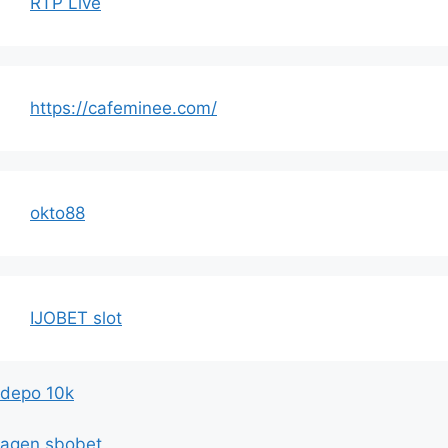
RTP Live
https://cafeminee.com/
okto88
IJOBET slot
depo 10k
agen sbobet