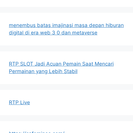
menembus batas imajinasi masa depan hiburan
digital di era web 3 0 dan metaverse
RTP SLOT Jadi Acuan Pemain Saat Mencari
Permainan yang Lebih Stabil
RTP Live