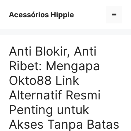
Skip
to
Acessórios Hippie
Menu
content
Anti Blokir, Anti
Ribet: Mengapa
Okto88 Link
Alternatif Resmi
Penting untuk
Akses Tanpa Batas