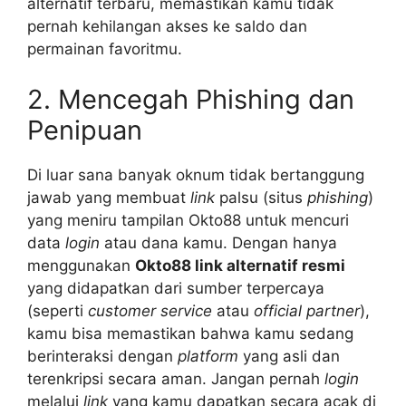
alternatif terbaru, memastikan kamu tidak
pernah kehilangan akses ke saldo dan
permainan favoritmu.
2. Mencegah Phishing dan
Penipuan
Di luar sana banyak oknum tidak bertanggung
jawab yang membuat
link
palsu (situs
phishing
)
yang meniru tampilan Okto88 untuk mencuri
data
login
atau dana kamu. Dengan hanya
menggunakan
Okto88 link alternatif resmi
yang didapatkan dari sumber terpercaya
(seperti
customer service
atau
official partner
),
kamu bisa memastikan bahwa kamu sedang
berinteraksi dengan
platform
yang asli dan
terenkripsi secara aman. Jangan pernah
login
melalui
link
yang kamu dapatkan secara acak di