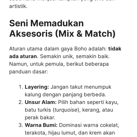
artistik.
Seni Memadukan
Aksesoris (Mix & Match)
Aturan utama dalam gaya Boho adalah:
tidak
ada aturan
. Semakin unik, semakin baik.
Namun, untuk pemula, berikut beberapa
panduan dasar:
Layering:
Jangan takut menumpuk
kalung dengan panjang berbeda.
Unsur Alam:
Pilih bahan seperti kayu,
batu turkis (
turquoise
), kerang, atau
perak bakar.
Warna Bumi:
Dominasi warna cokelat,
terakota, hijau lumut, dan krem akan