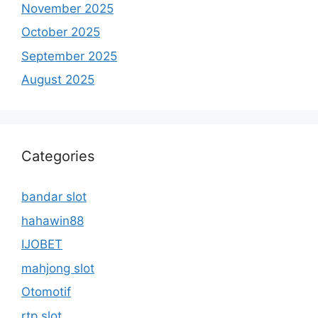
November 2025
October 2025
September 2025
August 2025
Categories
bandar slot
hahawin88
IJOBET
mahjong slot
Otomotif
rtp slot