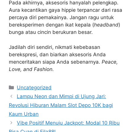
Pada akhirnya, aksesoris hanyalah pelengkap.
Aura kecantikan gaya hippie terpancar dari rasa
percaya diri pemakainya. Jangan ragu untuk
bereksperimen dengan ikat kepala (
headband
)
bunga atau cincin berukuran besar.
Jadilah diri sendiri, nikmati kebebasan
berekspresi, dan biarkan aksesoris Anda
menceritakan siapa Anda sebenarnya.
Peace,
Love, and Fashion.
Categories
Uncategorized
Lampu Neon dan Mimpi di Ujung Jari:
Revolusi Hiburan Malam Slot Depo 10K bagi
Kaum Urban
Vibe Positif Menuju Jackpot: Modal 10 Ribu
Bisa Cuan di Fila88!