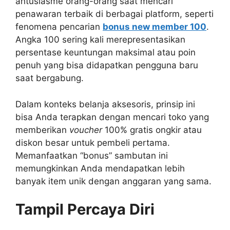
antusiasme orang-orang saat mencari
penawaran terbaik di berbagai platform, seperti
fenomena pencarian
bonus new member 100
.
Angka 100 sering kali merepresentasikan
persentase keuntungan maksimal atau poin
penuh yang bisa didapatkan pengguna baru
saat bergabung.
Dalam konteks belanja aksesoris, prinsip ini
bisa Anda terapkan dengan mencari toko yang
memberikan
voucher
100% gratis ongkir atau
diskon besar untuk pembeli pertama.
Memanfaatkan “bonus” sambutan ini
memungkinkan Anda mendapatkan lebih
banyak item unik dengan anggaran yang sama.
Tampil Percaya Diri